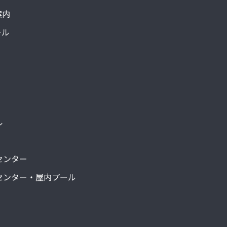
案内
ール
ル
センター
センター・屋内プール